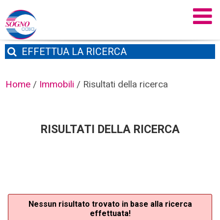
EFFETTUA
LA RICERCA
Home
/
Immobili
/
Risultati della ricerca
RISULTATI DELLA RICERCA
Nessun risultato trovato in base alla ricerca
effettuata!