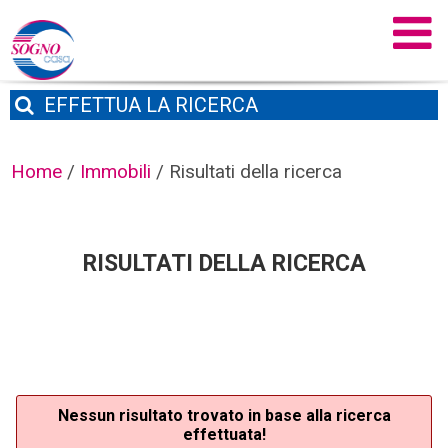
EFFETTUA
LA RICERCA
Home
/
Immobili
/
Risultati della ricerca
RISULTATI DELLA RICERCA
Nessun risultato trovato in base alla ricerca
effettuata!