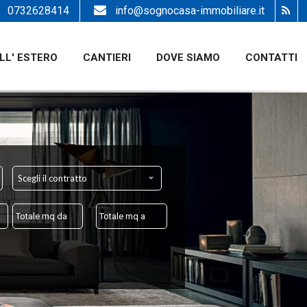
0732628414
info@sognocasa-immobiliare.it
LL' ESTERO
CANTIERI
DOVE SIAMO
CONTATTI
Scegli il contratto