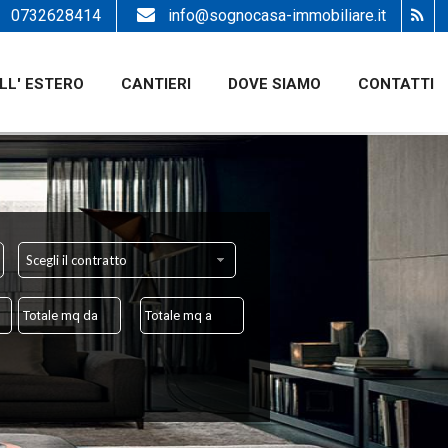
0732628414
info@sognocasa-immobiliare.it
LL' ESTERO
CANTIERI
DOVE SIAMO
CONTATTI
Scegli il contratto