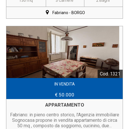
130 mq
3 Camere
2 Bagni
Fabriano - BORGO
Cod. 1321
IN VENDITA
€ 50.000
APPARTAMENTO
Fabriano: in pieno centro storico, l'Agenzia immobiliare
Sognocasa propone in vendita appartamento di circa
50 mq , composto da soggiorno, cucinino, due...