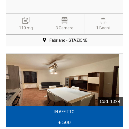
110 mq
3 Camere
1 Bagni
Fabriano - STAZIONE
Cod. 1324
IN AFFITTO
€ 500